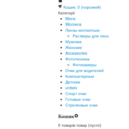
Кошик:
0
(порожній)
Категорії
Mens
Womens
Линзы контактные
Растворы для линз
Мужские
Женские
Accessories
Фототехника
Фотокамеры
Очки для водителей
Компьютерные
Детские
unisex
Спорт очки
Готовые очки
Стрелковые очки
Кошик
0
товарів
товар
(пусто)