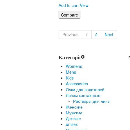
Add to cart
View
Previous
1
2
Next
Категорії
Womens
Mens
Kids
Accessories
Очки для водителей
Линзы контактные
Растворы для линз
Женские
Мужские
Детские
unisex
Спорт очки